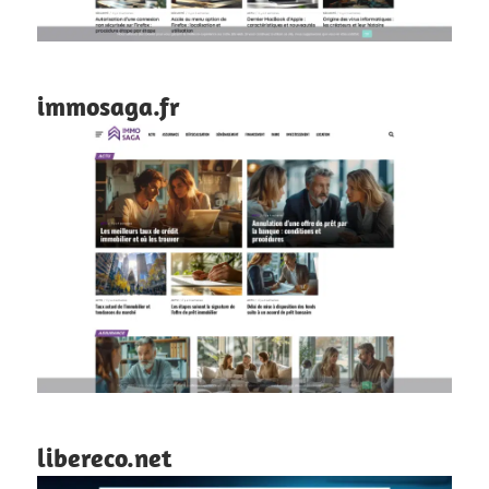
immosaga.fr
libereco.net